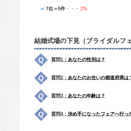
7位＝5件
・・・
2%
結婚式場の下見（ブライダルフ
質問1：
あなたの性別は？
質問2：
あなたのお住いの都道府県は
質問3：
あなたの年齢は？
質問4：
決め手になったフェアへ行っ