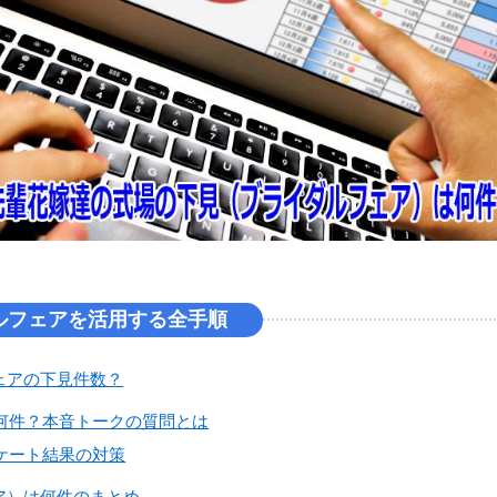
ルフェアを活用する全手順
ェアの下見件数？
何件？本音トークの質問とは
ケート結果の対策
ア）は何件のまとめ