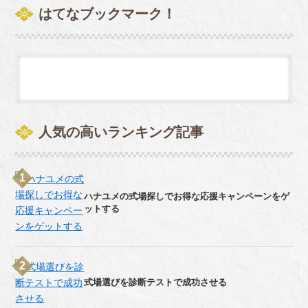
ような気持ちにな...
はてなブックマーク！
人気の高いランキング記事
ハナユメの式場探しでお得な応援キャンペーンをゲ
ットする
式場選びを診断テストで成功させる