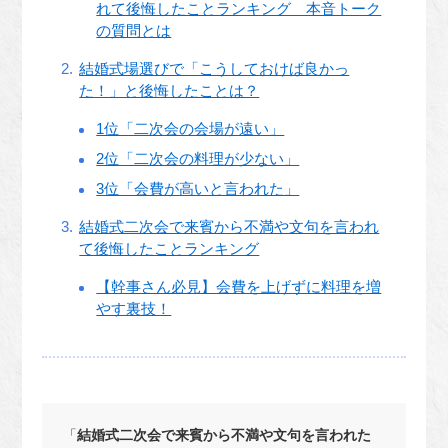
れて後悔したことランキング 本音トーク
の質問とは
結婚式場選びで「こうしておけば良かっ
た！」と後悔したことは？
1位「二次会の会場が遠い」
2位「二次会の料理が少ない」
3位「会費が高いと言われた」
結婚式二次会で来賓から不満や文句を言われ
て後悔したことランキング
【幹事さん必見】会費を上げずに料理を増
やす裏技！
「
結婚式二次会で来賓から不満や文句を言われた