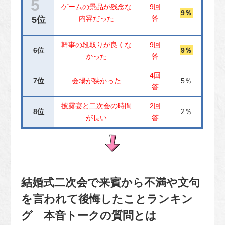
ゲームの景品が残念な
9回
9％
内容だった
答
5位
幹事の段取りが良くな
9回
6位
9％
かった
答
4回
7位
会場が狭かった
5％
答
披露宴と二次会の時間
2回
8位
2％
が長い
答
結婚式二次会で来賓から不満や文句
を言われて後悔したことランキン
グ 本音トークの質問とは