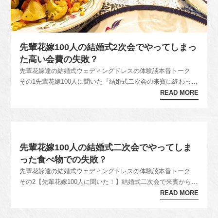
先輩花嫁100人の結婚式2次会でやってしまっ
た高い会費の失敗？
先輩花嫁達の結婚式ウェディングドレスの体験談本音トーク
その1先輩花嫁100人に聞いた『結婚式二次会の来賓に終わって
から言われて後悔したこと』のアンケート結果では、 結婚式二
READ MORE
次会をした人が来賓からどのような不満や文句を言われてあと
で後悔することになったのかがわかるのではないでしょうか。
また、アンケー...
先輩花嫁100人の結婚式二次会でやってしま
った食べ物での失敗？
先輩花嫁達の結婚式ウェディングドレスの体験談本音トーク
その2【先輩花嫁100人に聞いた！】結婚式二次会で来賓から不
満や文句を言われて後悔したこと体験談のアンケート結果の続
READ MORE
きです。特に、二次会の会場が遠い、二次会の料理が少ない、
会費が高いと言われたなどのコメントでは胸にグサッと刺さる