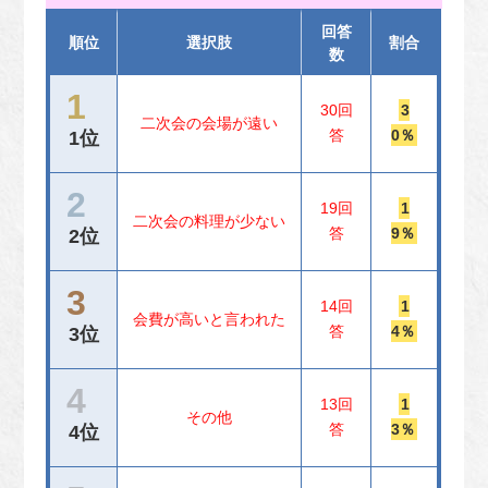
回答
順位
選択肢
割合
数
30回
3
二次会の会場が遠い
答
0％
1位
19回
1
二次会の料理が少ない
答
9％
2位
14回
1
会費が高いと言われた
答
4％
3位
13回
1
その他
答
3％
4位