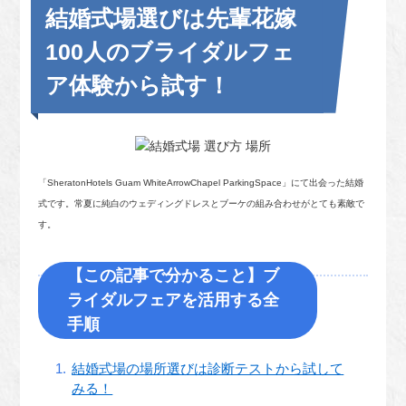
結婚式場選びは先輩花嫁
100人のブライダルフェ
ア体験から試す！
「SheratonHotels Guam WhiteArrowChapel ParkingSpace」にて出会った結婚
式です。常夏に純白のウェディングドレスとブーケの組み合わせがとても素敵で
す。
【この記事で分かること】ブ
ライダルフェアを活用する全
手順
結婚式場の場所選びは診断テストから試して
みる！