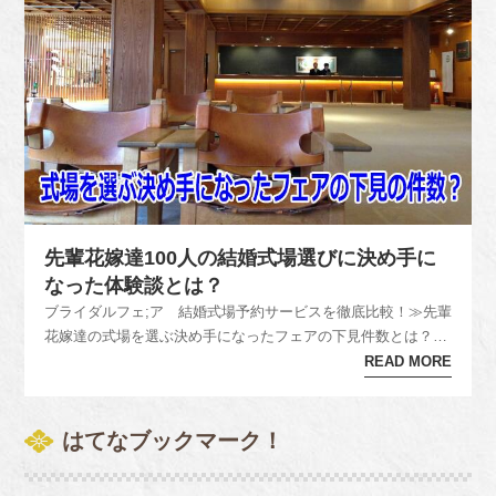
先輩花嫁達100人の結婚式場選びに決め手に
なった体験談とは？
ブライダルフェ;ア 結婚式場予約サービスを徹底比較！≫先輩
花嫁達の式場を選ぶ決め手になったフェアの下見件数とは？先
輩花嫁達の式場を決定するときブライダルフェアへは何件行っ
READ MORE
た？1位＝1件・・・31%2位＝2件・・・ 23%3位＝3件 ・・・
22%4位＝4件・・・ 9%5位＝6件以上・・・ 7%6位＝0...
はてなブックマーク！