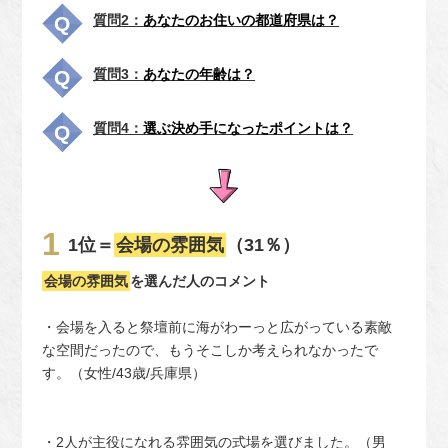
質問2：
あなたのお住いの都道府県は？
質問3：
あなたの年齢は？
質問4：
選ぶ決め手になったポイントは？
1位＝
会場の雰囲気
（31％）
会場の雰囲気
を選んだ人のコメント
・会場を入ると祭壇前に海がわーっと広がっている素敵
な空間だったので、もうそこしか考えられなかったで
す。（女性/43歳/兵庫県）
・2人が主役になれる雰囲気の式場を選びました。（男