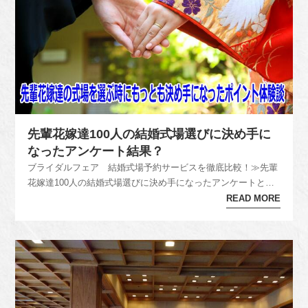
先輩花嫁達100人の結婚式場選びに決め手に
なったアンケート結果？
ブライダルフェア 結婚式場予約サービスを徹底比較！≫先輩
花嫁達100人の結婚式場選びに決め手になったアンケートと
は？先輩花嫁達の式場を決定するとき式場を選ぶ決め手になっ
READ MORE
たポイントは？1位=会場の雰囲気・・・31%2位＝ロケーショ
ン（景色・交通の便）・・・ 21%3位＝スタッフの対応・・・
16%4位...