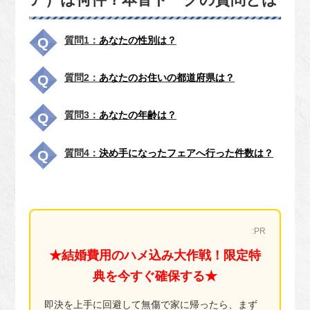
質問1：
あなたの性別は？
質問2：
あなたのお住いの都道府県は？
質問3：
あなたの年齢は？
質問4：
決め手になったフェアへ行った件数は？
:PR
★結婚費用のハメ込み大作戦！限定特
典を今すぐ確保する★
即決を上手に回避して無傷で家に帰ったら、まず