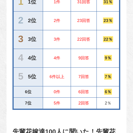
1位
1件
31回答
31％
2位
2件
23回答
23％
3位
3件
22回答
22％
4位
4件
9回答
9％
5位
6件以上
7回答
7％
6位
0件
6回答
6％
7位
5件
2回答
2％
先輩花嫁達100人に聞いた！先輩花