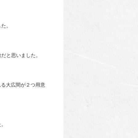
した。
敵だと思いました。
れる大広間が２つ用意
た。