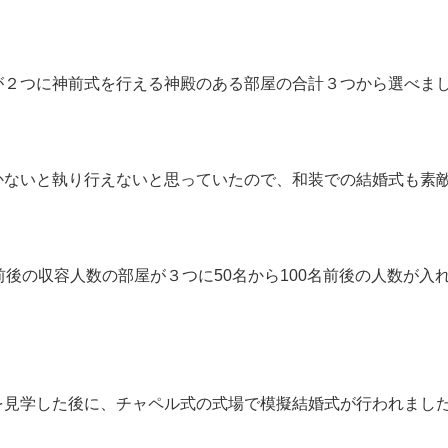
が２つに神前式を行える神殿のある部屋の合計３つから選べま
かないと執り行えないと思っていたので、和装での結婚式も素
前後の収容人数の部屋が３つに50名から100名前後の人数が入
を見学した後に、チャペル式の式場で模擬結婚式が行われまし