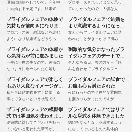
現在は婚約をしていて、今年中
プロポーズされるとは全く思っ
に結婚する予定です。結婚式を
ていなかったので、大切な人に
挙げる予定ですが、まだ何も決
素敵な言葉を述べられた時には
ブライダルフェアの体験で
ブライダルフェアで結婚を
まっていなかったので、休日に
非常に驚いてしまったことを覚
気持ちが前向きになりまし
より意識するようになった
行ってみることにしました、、
えています。プロポーズをされ
た
理由とは？
プロポーズ後、雑誌などを読む
友人からブライダルフェアに誘
た後にはすぐに結婚式の準備を
ようになり結婚式をどうやって
われたことがきっかけで初めて
することに決めました。しか
やっていこうかと考えるように
参加しました。ケーキ食べ放題
し、いざ準備をしようと思った
ブライダルフェアの体感か
刺激的な気分になったブラ
なりました。 ウエディング雑誌
が目当てでしたが、フェアに参
時に、手順が全くわからなくて
ら気持ちが前に進みました
イダルフェアのデートでし
を読んでもなかなかイメージが
加してみると結婚したいいう気
困ってしまったのです、、
た
一生に一度の事なので、後悔の
そんなある日、夫の方から「休
持てませんでしたが、ブライダ
持ちが強くなっていくのを感じ
ないように進められたら嬉しい
みを合わせてブライダルフェア
ルフェアに参加したことで一気
ました。こんな式をしたいとい
です。友人とは一味違った式に
に行こう」と誘ってくれたこと
に話が進み良い機会になりまし
うイメージもなかったので、参
ブライダルフェアで楽しく
ブライダルフェアの試食で
したいという気持ちもありま
をきっかけに、私たちは初めて
た。
加する事で自分が挙げたい式の
もあり大変なイメージが伝
お腹も心も満たされた
す。こだわってしまうと限界が
式場に足を運ぶことになったの
イメージが膨らんでいきまし
わりました
私たちは結婚式をすぐに挙げる
夜に行ったので全体的な雰囲気
なく費用もオーバーしてしまい
です。
た。
事はできないという状態で入籍
も掴みづらかったのですが、ナ
ますが、パートナーの彼としっ
をしましたからです。というの
イトウェディングをイメージし
かりと自分達に一番を考えなが
ブライダルフェアの模擬挙
ブライダルフェアではリア
も彼は叔父さんに借金をしてお
た装飾やライトアップがされて
ら決めていければなと思いま
式では雰囲気を味わえまし
ルな挙式を体験できました
り、それを返すために貯金はほ
いたのでとても素敵でした。一
す。
た
結婚式に対してこだわりを持っ
結婚をなんとなく意識するよう
とんどしていなかったからで
通り見て回った後に、スタッフ
ていないと思われた新郎が、新
になってはいるものの具体的な
す。そのため入籍はしても結婚
の方に「ブライダルフェアに来