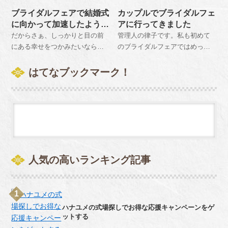
婦よりこだわってしまったお話
進め方がわからず先の伸ばしに
式は挙げられず、彼自身もそれ
てもらえればもっといろんなこ
ブライダルフェアで結婚式
カップルでブライダルフェ
とは。ということなのですが、
なっている状態のカップルのお
を不甲斐ないと感じていて負い
とを体験することができます
に向かって加速したようで
アに行ってきました
男性側からしたら多くの方がこ
話です。新郎パートナーもその
目となっていました。そんな彼
よ」と言われたので、週末に開
す
だからさぁ、しっかりと目の前
管理人の律子です。私も初めて
のような状態でブライダルフェ
辺の事情が分かっているよう
に負い目を感じてほしくないと
催されているフェアに行ってみ
にある幸せをつかみたいなら
のブライダルフェアではめっち
アに行っているのではないでし
で、ブライダルフェアへの参加
いう気持ちから、私は彼にサプ
ることにしました。
ば、どちらかが次のステップに
ゃ緊張をしていました。会場
ょうか。つまり、結婚式にこだ
を進めてくるのですが、仕事も
ライズで結婚式をプレゼントし
移らなければいつまでたっても
は、たくさんの人がいて、いろ
はてなブックマーク！
わりを持たない新郎側と、こだ
忙しくなかなかブライダルフェ
てあげようと考えました。
次の進展はないといっているわ
いろな展示があったのですが、
わり一杯の新婦側という絵に描
アへ参加する機会がもてなかっ
けです。 ちょっと強引ですが、
ほとんど頭に残ったことはあり
いたような関係です。
たことも結婚が進まない理由だ
さきがないことに気が付いたあ
ませんでした。そのくらい緊張
ったこともありました。
なただけがブライダルフェアに
していたわけです。ブライダル
参加することで次の扉を開ける
フェアがおわり帰り道で「ブラ
ことができるからです。 管理人
イダルフェアどうだった」と聞
律子は、行動をすることで失敗
かれたのですが、正直言いまし
人気の高いランキング記事
して後悔するより、何もしない
てなにも記憶がなかったとしか
ことで後で後悔する方が最悪だ
答えることができませんでし
と思うからです。
た。
ハナユメの式場探しでお得な応援キャンペーンをゲ
ットする