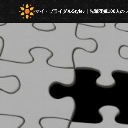
マイ・ブライダルStyle♪｜先輩花嫁100