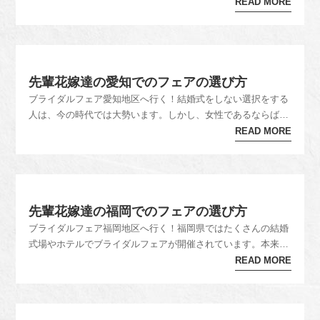
たり実際の会場を見学できるのはもちろん、最近では披露宴で
READ MORE
提供される料理の試食ができたりウエディングドレスの試着が
できるなど、結婚式本番の雰囲気を明確にイメージできるよう
な体験型のものが主流...
先輩花嫁達の愛知でのフェアの選び方
ブライダルフェア愛知地区へ行く！結婚式をしない選択をする
人は、今の時代では大勢います。しかし、女性であるならばや
はり一度は花嫁姿に憧れますよね？でも会社の人は呼びたくな
READ MORE
い、遠い所に住んでいる親戚はどこまで呼べばいいのか、費用
はどれくらいか、などの不安は尽きません。ネットで調べても
いまいちイメージがで...
先輩花嫁達の福岡でのフェアの選び方
ブライダルフェア福岡地区へ行く！福岡県ではたくさんの結婚
式場やホテルでブライダルフェアが開催されています。本来ブ
ライダルフェアを行う目的としては、新郎新婦がチャペルや披
READ MORE
露宴会場の中を見学し、雰囲気を実際に確認できるという点が
挙げられます。また相談会に参加することで料金やサービス面
についてウェディング...