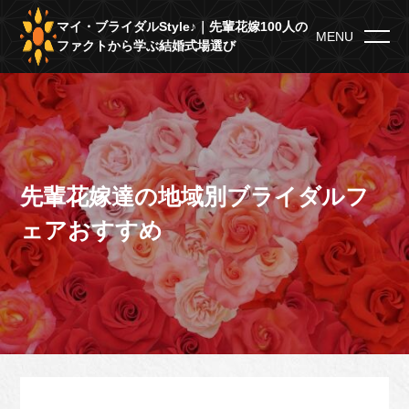
マイ・ブライダルStyle♪｜先輩花嫁100人の
MENU
ファクトから学ぶ結婚式場選び
先輩花嫁達の地域別ブライダルフ
ェアおすすめ