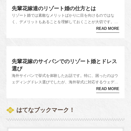
先輩花嫁達のリゾート婚の仕方とは
リゾート婚では素敵なメリットばかりに目を向けるのではな
く、デメリットもあることを理解しておくことが大切です。特
に、リゾート婚のトラブル対策としては、日本にある海外専門
READ MORE
のウェディングサロンに相談することをお勧めします。リゾー
ト婚がしたい！専門のブライダルフェアへ行く！普通、結婚式
場を選ぶのにはブライダ...
先輩花嫁のサイパンでのリゾート婚とドレス
選び
海外サイパンで挙式を体験したお話です。特に、困ったのはウ
ェディングドレス選びでしたが、海外挙式に対応するウェディ
ングドレスを選びをまとめてみました。他にも、海外挙式は、
READ MORE
想定外のトラブルも起こりますので、事前にしっかりとした準
備が大切です。サイパンでリゾート婚をした新郎新婦のお話
（Hyatt Whit...
はてなブックマーク！