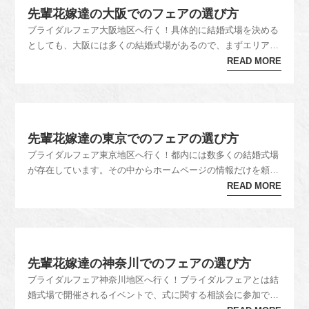
先輩花嫁達の大阪でのフェアの選び方
ブライダルフェア大阪地区へ行く！具体的に結婚式場を決める
としても、大阪には多くの結婚式場があるので、まずエリアを
決めます。そして、そのエリアの式場の中でめぼしいブライダ
READ MORE
ルフェアに参加してみましょう。デート感覚で試食会や模擬の
挙式や披露宴の体験型フェアに参加出来るので、具体的にイメ
ージがしやすいです。...
先輩花嫁達の東京でのフェアの選び方
ブライダルフェア東京地区へ行く！都内には数多くの結婚式場
が存在しています。その中からホームページの情報だけを頼り
に自分の求める式場を探し出すことは至難の業だと言えます。
READ MORE
特に実際の会場の雰囲気や広さ、スタッフさんの質、料理の味
などは実際に体験してみなければわからない事もたくさんあ
り、写真と見比べると全...
先輩花嫁達の神奈川でのフェアの選び方
ブライダルフェア神奈川地区へ行く！ブライダルフェアとは結
婚式場で開催されるイベントで、式に関する相談会に参加でき