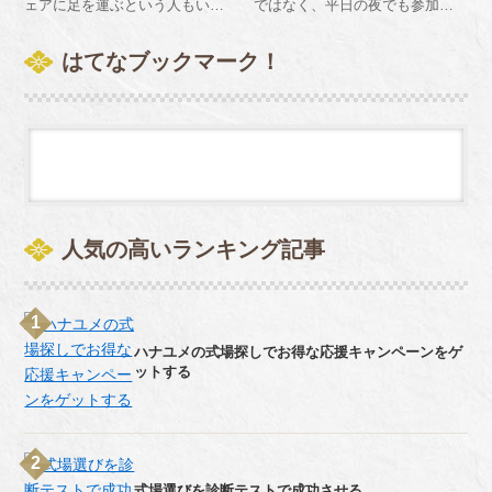
ェアに足を運ぶという人もいる
ではなく、平日の夜でも参加す
することは可能なのです。
いでしょう。
でしょう。1回きりの参加と限定
ることができます。休日は仕事
されているわけではないので、
で忙しい人、二人の都合が合わ
はてなブックマーク！
式場選びに悩んでいる際には何
ない方でも気軽に参加すること
度も足を運んでも良いのです。
ができるので、とても便利で
一番のお勧めな参加件数は3件が
す。
最適のようです？
人気の高いランキング記事
ハナユメの式場探しでお得な応援キャンペーンをゲ
ットする
式場選びを診断テストで成功させる