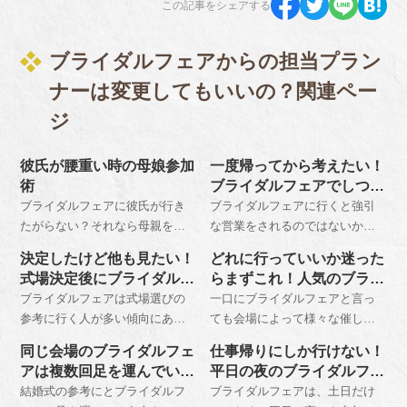
この記事をシェアする
ブライダルフェアからの担当プラン
ナーは変更してもいいの？関連ペー
ジ
彼氏が腰重い時の母娘参加
一度帰ってから考えたい！
術
ブライダルフェアでしつこ
い営業の対処法
ブライダルフェアに彼氏が行き
ブライダルフェアに行くと強引
たがらない？それなら母親を
な営業をされるのではないかと
「時間稼ぎの盾」として同席さ
不安に思う人もいますが、実際
決定したけど他も見たい！
どれに行っていいか迷った
せるのが正解です。ベテラン営
はそこまで押しが強いのは稀で
式場決定後にブライダルフ
らまずこれ！人気のブライ
業マンの即決営業を防ぎ、彼氏
す。心配なのであれば対策をね
ェア参加はしてもいいの？
ダルフェア
ブライダルフェアは式場選びの
一口にブライダルフェアと言っ
のメンツも保ちながらハナユメ
ってから行けば未然に防ぐこと
参考に行く人が多い傾向にあり
ても会場によって様々な催しが
相談デスクで大黒字の式場選び
もできるのです。
ます。実だからと言ってまだ式
ありますが、特に人気なのが試
を完遂する裏ワザをプロが解
同じ会場のブライダルフェ
仕事帰りにしか行けない！
場が決まっていない人しか参加
食会や挙式体験ができるもので
説。
アは複数回足を運んでいい
平日の夜のブライダルフェ
してはならないということはな
す。自分たちの披露宴の参考に
の？
ア
結婚式の参考にとブライダルフ
ブライダルフェアは、土日だけ
く、式場決定後であっても参加
なるので、気軽に参加するとい