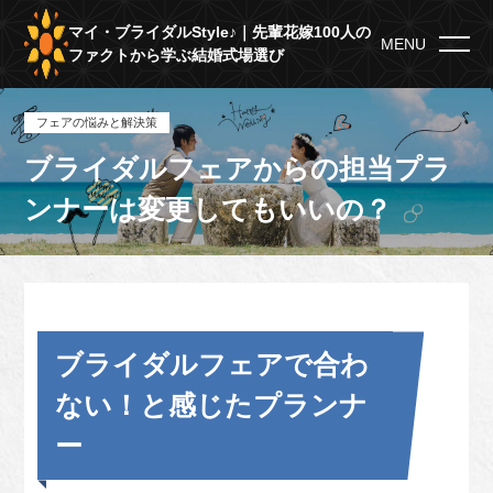
マイ・ブライダルStyle♪｜先輩花嫁100人の
MENU
ファクトから学ぶ結婚式場選び
フェアの悩みと解決策
ブライダルフェアからの担当プラ
ンナーは変更してもいいの？
ブライダルフェアで合わ
ない！と感じたプランナ
ー