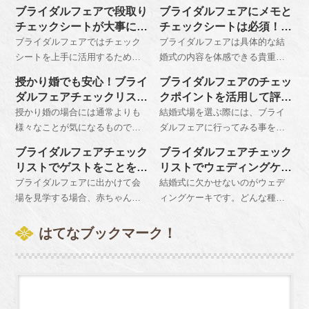
ブライダルフェアで段取り
ブライダルフェアにメモと
チェックシートが大事にな
チェックシートは必須！ど
る理由とは？
んなことを質問すべき？
ブライダルフェアではチェック
ブライダルフェアは具体的な結
シートを上手に活用するため
婚式の内容を体感できる貴重な
に、実際に数字を記入していき
機会です。事前に知りたいこと
授かり婚でも安心！ブライ
ブライダルフェアのチェッ
ましょう。その理由は、あとで
を準備しておくと共に、参加し
ダルフェアチェックリスト
クポイントを活用して評判
見直したときに、直感的に式場
て得た情報をメモしておくと有
の上手な活用方法？
がいい式場を見抜く？
授かり婚の場合には通常よりも
結婚式場を選ぶ際には、ブライ
選びの比較をすることができる
効な会場選びの材料となりま
様々なことが気になるもので
ダルフェアに行ってみる事をお
からです。
す。
す。安心して結婚式を実現させ
すすめします。評判の良いとこ
ブライダルフェアチェック
ブライダルフェアチェック
ることができるかどうかをきち
ろはやはり会場の雰囲気だけで
リストでゲストをことを考
リストでウェディングケー
んと見極めるためにも、ブライ
はなくスタッフの対応もキメ細
えた会場選び
キに点数をつける？
ブライダルフェアに出かけて会
結婚式に欠かせないのがウェデ
ダルフェアではしっかりチェッ
やかですぐにわかるでしょう。
場を見学する場合、赤ちゃん連
ィングケーキです。どんな種類
クをする必要があります。
れや高齢者で車椅子に乗ってい
があってどれくらいの相場なの
るゲストの方が出席しやすいバ
かというのが気になるところで
はてなブックマーク！
リアフリー対応の施設かどうか
すが、それをブライダルフェア
を確認しておきましょう。
でチェックすることができま
す。