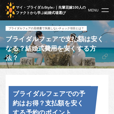
マイ・ブライダルStyle♪｜先輩花嫁100人の
MENU
ファクトから学ぶ結婚式場選び
ブライダルフェアの見積書で失敗しないチェック項目とは？
ブライダルフェアで支払額は安く
なる？結婚式費用を安くする方
法？
ブライダルフェアでの予
約はお得？支払額を安く
する予約のポイント