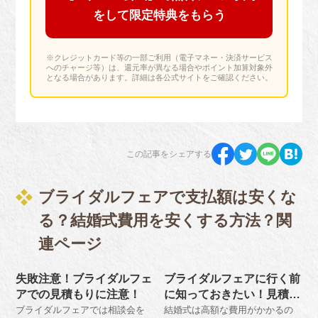
をして限定特典をもらう
※クレジットカード等の一部ご利用（電子マネー・決済サービス
へのチャージ等）は、還元率が異なる場合やポイント加算対象外
となる場合があります。詳細は各公式サイトをご確認ください。
この記事をシェアする
ブライダルフェアで支払額は安くな
る？結婚式費用を安くする方法？関
連ページ
失敗注意！ブライダルフェ
ブライダルフェアに行く前
アでの見積もりに注意！
に知っておきたい！見積り
節約交渉！
ブライダルフェアでは相談会を
結婚式は高額な費用がかかるの