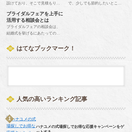
設けており、そこで見積もりを
で、少しでも節約したいところ
出してもらうことができます。
でしょう。ブライダルフェアや
ブライダルフェアを上手に
しかし出てくる金額は最低限の
式場見学に行く前には自分たち
活用する相談会とは
ものなので、その金額のみで結
に有利になる条件を設定し、当
ブライダルフェアの相談会は、
婚式場を選ぶのはとても危険で
日の特典などに惑わされないよ
結婚式を挙げるにあたっての正
す。
うにしましょう。契約後は自分
確な見積もりをだしてもらうこ
で手作りすることで、様々な費
とができる場です。また、会場
はてなブックマーク！
用を抑えられるでしょう。
の雰囲気だけでなく自分の希望
とすることができるのかという
を確認する必要があります。な
ので自分のやりたいことには優
先順位をつけておくとよいでし
ょう。
人気の高いランキング記事
ハナユメの式場探しでお得な応援キャンペーンをゲ
ットする