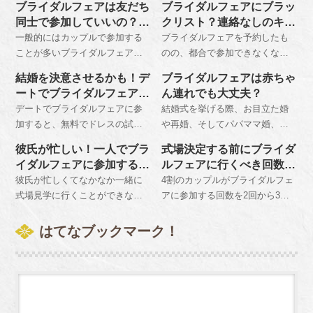
チェックリストを作成し、必ず
ます。
ブライダルフェアは友だち
ブライダルフェアにブラッ
と疲れるだけで終わってしまう
羽織れる上着、秋冬なら軽めの
持参するようにしましょう。
同士で参加していいの？女
クリスト？連絡なしのキャ
ことになりかねないので、事前
コートがあると重宝します。持
性同士で参加するメリット
ンセルはNG！
一般的にはカップルで参加する
ブライダルフェアを予約したも
に心構えを持っておくことをお
ち物はカメラ、ペンとメモ帳、
は？
ことが多いブライダルフェアで
のの、都合で参加できなくなっ
勧めします。
電卓は忘れずに、大きめのカバ
すが、実は彼氏と行くよりも女
た時は速やかにキャンセルする
ンかトートバッグに入れて持参
結婚を決意させるかも！デ
ブライダルフェアは赤ちゃ
性同士で行った方がより得られ
旨を式場側に伝えます。無断で
しましょう。
ートでブライダルフェアを
ん連れでも大丈夫？
るものがたくさんあります。そ
欠席してしまうとブラックリス
楽しむポイント
デートでブライダルフェアに参
結婚式を挙げる際、お目立た婚
の反面注意しなければならない
ト入りしてしまい、再予約を断
加すると、無料でドレスの試着
や再婚、そしてパパママ婚、フ
こともあるということを忘れて
られてしまうことがあるので注
やコース料理の試食、模擬挙式
ァミリー婚というのも今増えて
はなりません。
意が必要です。
彼氏が忙しい！一人でブラ
式場決定する前にブライダ
などを体験することができ、結
います。その上で赤ちゃん連れ
イダルフェアに参加する際
ルフェアに行くべき回数
婚への意識が高まります。 参加
でもＯＫの専門的なブライダル
の注意点
は？
彼氏が忙しくてなかなか一緒に
4割のカップルがブライダルフェ
するときは事前予約をしておく
フェアなら安心です。
式場見学に行くことができない
アに参加する回数を2回から3回
ことをおすすめします。
という人もたくさんいます。し
と回答しています。最初に出か
かしブライダルフェアは決して
けるのは人気の高い会場にし
はてなブックマーク！
カップルで行かなければならな
て、本命会場には3か所目に出向
いものではありません。一人で
くのがおすすめです。
もしっかりと相談にのってくれ
るので安心です。