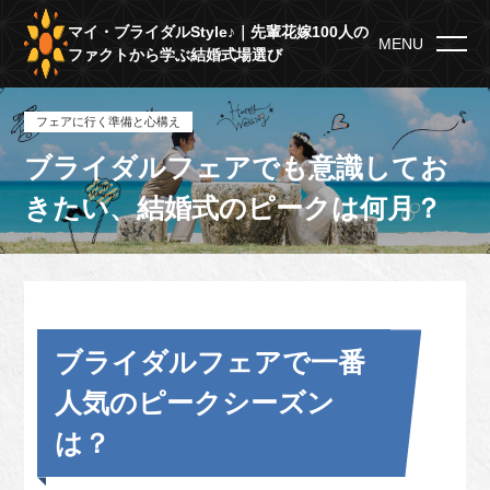
マイ・ブライダルStyle♪｜先輩花嫁100人の
MENU
ファクトから学ぶ結婚式場選び
フェアに行く準備と心構え
ブライダルフェアでも意識してお
きたい、結婚式のピークは何月？
ブライダルフェアで一番
人気のピークシーズン
は？