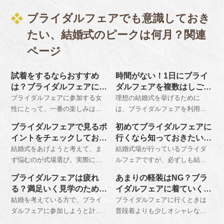
ブライダルフェアでも意識しておき
たい、結婚式のピークは何月？関連
ページ
試着をするならおすすめ
時間がない！1日にブライ
は？ブライダルフェアに行
ダルフェアを複数はしごす
く際の髪型
る
ブライダルフェアに参加する女
理想の結婚式を挙げるために
性にとって、一番の楽しみはド
は、ブライダルフェアを利用し
レスの試着という方は多いで
て事前に式場選びをすることが
ブライダルフェアで見るポ
初めてブライダルフェアに
す。その際のヘアメイクについ
おすすめです。可能であるなら
イントをチェックしてお
行くなら知っておきたいマ
ては、お呼ばれ程度でよいでし
ば一日に複数の会場をはしごし
く！
ナー
結婚式をあげようと考えて、ま
結婚式場が行っているブライダ
ょう。体験ができるところもあ
て、サンプル数を増やしておき
ず悩むのが式場選び。実際にブ
ルフェアですが、必ずしも結婚
ります。
ましょう。
ライダルフェアに参加してみて
を目前としているカップルしか
ブライダルフェアは疲れ
あまりの軽装はNG？ブラ
も、魅力的な式場がたくさんあ
参加することができないという
る？満足いく見学のために
イダルフェアに着ていくべ
りすぎて、余計に悩んでしまう
ものではありません。しかし参
知っておきたいこと
き服装は？
結婚を考えている方で、ブライ
ブライダルフェアに行くときは
ということもあるのではないで
加する上ではマナーがあるとい
ダルフェアに参加しようと計画
普段着よりも少しオシャレな服
しょうか。参加前に自分たちの
うことも知っておく必要があり
している方は、安易に参加する
装で出かけましょう。春夏なら