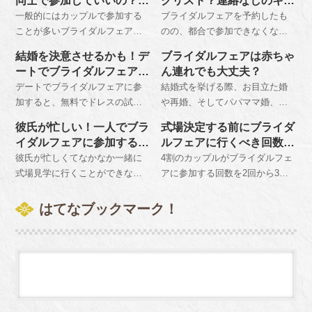
同士で参加していいの？女
クリスト？連絡なしのキャ
ことになりかねないので、事前
コートがあると重宝します。持
性同士で参加するメリット
ンセルはNG！
一般的にはカップルで参加する
ブライダルフェアを予約したも
に心構えを持っておくことをお
ち物はカメラ、ペンとメモ帳、
は？
ことが多いブライダルフェアで
のの、都合で参加できなくなっ
勧めします。
電卓は忘れずに、大きめのカバ
すが、実は彼氏と行くよりも女
た時は速やかにキャンセルする
ンかトートバッグに入れて持参
結婚を決意させるかも！デ
ブライダルフェアは赤ちゃ
性同士で行った方がより得られ
旨を式場側に伝えます。無断で
しましょう。
ートでブライダルフェアを
ん連れでも大丈夫？
るものがたくさんあります。そ
欠席してしまうとブラックリス
楽しむポイント
デートでブライダルフェアに参
結婚式を挙げる際、お目立た婚
の反面注意しなければならない
ト入りしてしまい、再予約を断
加すると、無料でドレスの試着
や再婚、そしてパパママ婚、フ
こともあるということを忘れて
られてしまうことがあるので注
やコース料理の試食、模擬挙式
ァミリー婚というのも今増えて
はなりません。
意が必要です。
彼氏が忙しい！一人でブラ
式場決定する前にブライダ
などを体験することができ、結
います。その上で赤ちゃん連れ
イダルフェアに参加する際
ルフェアに行くべき回数
婚への意識が高まります。 参加
でもＯＫの専門的なブライダル
の注意点
は？
彼氏が忙しくてなかなか一緒に
4割のカップルがブライダルフェ
するときは事前予約をしておく
フェアなら安心です。
式場見学に行くことができない
アに参加する回数を2回から3回
ことをおすすめします。
という人もたくさんいます。し
と回答しています。最初に出か
かしブライダルフェアは決して
けるのは人気の高い会場にし
はてなブックマーク！
カップルで行かなければならな
て、本命会場には3か所目に出向
いものではありません。一人で
くのがおすすめです。
もしっかりと相談にのってくれ
るので安心です。