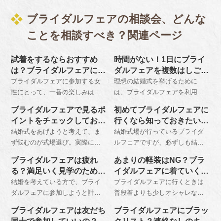
ブライダルフェアの相談会、どんな
ことを相談すべき？関連ページ
試着をするならおすすめ
時間がない！1日にブライ
は？ブライダルフェアに行
ダルフェアを複数はしごす
く際の髪型
る
ブライダルフェアに参加する女
理想の結婚式を挙げるために
性にとって、一番の楽しみはド
は、ブライダルフェアを利用し
レスの試着という方は多いで
て事前に式場選びをすることが
ブライダルフェアで見るポ
初めてブライダルフェアに
す。その際のヘアメイクについ
おすすめです。可能であるなら
イントをチェックしてお
行くなら知っておきたいマ
ては、お呼ばれ程度でよいでし
ば一日に複数の会場をはしごし
く！
ナー
結婚式をあげようと考えて、ま
結婚式場が行っているブライダ
ょう。体験ができるところもあ
て、サンプル数を増やしておき
ず悩むのが式場選び。実際にブ
ルフェアですが、必ずしも結婚
ります。
ましょう。
ライダルフェアに参加してみて
を目前としているカップルしか
ブライダルフェアは疲れ
あまりの軽装はNG？ブラ
も、魅力的な式場がたくさんあ
参加することができないという
る？満足いく見学のために
イダルフェアに着ていくべ
りすぎて、余計に悩んでしまう
ものではありません。しかし参
知っておきたいこと
き服装は？
結婚を考えている方で、ブライ
ブライダルフェアに行くときは
ということもあるのではないで
加する上ではマナーがあるとい
ダルフェアに参加しようと計画
普段着よりも少しオシャレな服
しょうか。参加前に自分たちの
うことも知っておく必要があり
している方は、安易に参加する
装で出かけましょう。春夏なら
チェックリストを作成し、必ず
ます。
ブライダルフェアは友だち
ブライダルフェアにブラッ
と疲れるだけで終わってしまう
羽織れる上着、秋冬なら軽めの
持参するようにしましょう。