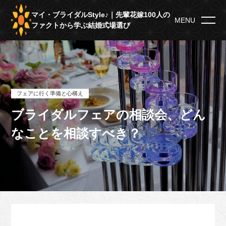
マイ・ブライダルStyle♪｜先輩花嫁100人の
MENU
ファクトから学ぶ結婚式場選び
フェアに行く準備と心構え
ブライダルフェアの相談会、どん
なことを相談すべき？