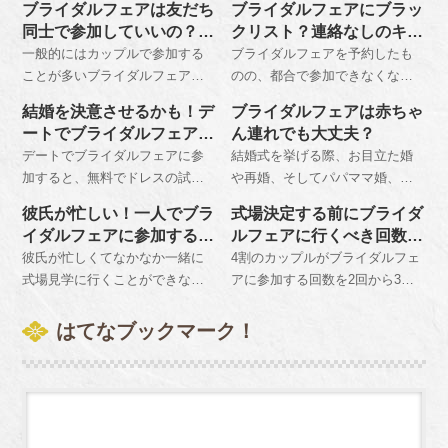
チェックリストを作成し、必ず
ます。
ブライダルフェアは友だち
ブライダルフェアにブラッ
と疲れるだけで終わってしまう
羽織れる上着、秋冬なら軽めの
持参するようにしましょう。
同士で参加していいの？女
クリスト？連絡なしのキャ
ことになりかねないので、事前
コートがあると重宝します。持
性同士で参加するメリット
ンセルはNG！
一般的にはカップルで参加する
ブライダルフェアを予約したも
に心構えを持っておくことをお
ち物はカメラ、ペンとメモ帳、
は？
ことが多いブライダルフェアで
のの、都合で参加できなくなっ
勧めします。
電卓は忘れずに、大きめのカバ
すが、実は彼氏と行くよりも女
た時は速やかにキャンセルする
ンかトートバッグに入れて持参
結婚を決意させるかも！デ
ブライダルフェアは赤ちゃ
性同士で行った方がより得られ
旨を式場側に伝えます。無断で
しましょう。
ートでブライダルフェアを
ん連れでも大丈夫？
るものがたくさんあります。そ
欠席してしまうとブラックリス
楽しむポイント
デートでブライダルフェアに参
結婚式を挙げる際、お目立た婚
の反面注意しなければならない
ト入りしてしまい、再予約を断
加すると、無料でドレスの試着
や再婚、そしてパパママ婚、フ
こともあるということを忘れて
られてしまうことがあるので注
やコース料理の試食、模擬挙式
ァミリー婚というのも今増えて
はなりません。
意が必要です。
彼氏が忙しい！一人でブラ
式場決定する前にブライダ
などを体験することができ、結
います。その上で赤ちゃん連れ
イダルフェアに参加する際
ルフェアに行くべき回数
婚への意識が高まります。 参加
でもＯＫの専門的なブライダル
の注意点
は？
彼氏が忙しくてなかなか一緒に
4割のカップルがブライダルフェ
するときは事前予約をしておく
フェアなら安心です。
式場見学に行くことができない
アに参加する回数を2回から3回
ことをおすすめします。
という人もたくさんいます。し
と回答しています。最初に出か
かしブライダルフェアは決して
けるのは人気の高い会場にし
はてなブックマーク！
カップルで行かなければならな
て、本命会場には3か所目に出向
いものではありません。一人で
くのがおすすめです。
もしっかりと相談にのってくれ
るので安心です。