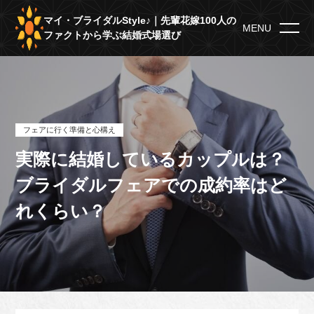
マイ・ブライダルStyle♪｜先輩花嫁100人の
MENU
ファクトから学ぶ結婚式場選び
フェアに行く準備と心構え
実際に結婚しているカップルは？
ブライダルフェアでの成約率はど
れくらい？