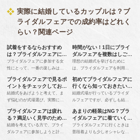
実際に結婚しているカップルは？ブ
ライダルフェアでの成約率はどれく
らい？関連ページ
試着をするならおすすめ
時間がない！1日にブライ
は？ブライダルフェアに行
ダルフェアを複数はしごす
く際の髪型
る
ブライダルフェアに参加する女
理想の結婚式を挙げるために
性にとって、一番の楽しみはド
は、ブライダルフェアを利用し
レスの試着という方は多いで
て事前に式場選びをすることが
ブライダルフェアで見るポ
初めてブライダルフェアに
す。その際のヘアメイクについ
おすすめです。可能であるなら
イントをチェックしてお
行くなら知っておきたいマ
ては、お呼ばれ程度でよいでし
ば一日に複数の会場をはしごし
く！
ナー
結婚式をあげようと考えて、ま
結婚式場が行っているブライダ
ょう。体験ができるところもあ
て、サンプル数を増やしておき
ず悩むのが式場選び。実際にブ
ルフェアですが、必ずしも結婚
ります。
ましょう。
ライダルフェアに参加してみて
を目前としているカップルしか
ブライダルフェアは疲れ
あまりの軽装はNG？ブラ
も、魅力的な式場がたくさんあ
参加することができないという
る？満足いく見学のために
イダルフェアに着ていくべ
りすぎて、余計に悩んでしまう
ものではありません。しかし参
知っておきたいこと
き服装は？
結婚を考えている方で、ブライ
ブライダルフェアに行くときは
ということもあるのではないで
加する上ではマナーがあるとい
ダルフェアに参加しようと計画
普段着よりも少しオシャレな服
しょうか。参加前に自分たちの
うことも知っておく必要があり
している方は、安易に参加する
装で出かけましょう。春夏なら