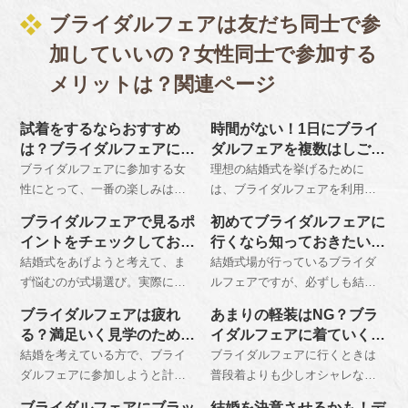
ブライダルフェアは友だち同士で参
加していいの？女性同士で参加する
メリットは？関連ページ
試着をするならおすすめ
時間がない！1日にブライ
は？ブライダルフェアに行
ダルフェアを複数はしごす
く際の髪型
る
ブライダルフェアに参加する女
理想の結婚式を挙げるために
性にとって、一番の楽しみはド
は、ブライダルフェアを利用し
レスの試着という方は多いで
て事前に式場選びをすることが
ブライダルフェアで見るポ
初めてブライダルフェアに
す。その際のヘアメイクについ
おすすめです。可能であるなら
イントをチェックしてお
行くなら知っておきたいマ
ては、お呼ばれ程度でよいでし
ば一日に複数の会場をはしごし
く！
ナー
結婚式をあげようと考えて、ま
結婚式場が行っているブライダ
ょう。体験ができるところもあ
て、サンプル数を増やしておき
ず悩むのが式場選び。実際にブ
ルフェアですが、必ずしも結婚
ります。
ましょう。
ライダルフェアに参加してみて
を目前としているカップルしか
ブライダルフェアは疲れ
あまりの軽装はNG？ブラ
も、魅力的な式場がたくさんあ
参加することができないという
る？満足いく見学のために
イダルフェアに着ていくべ
りすぎて、余計に悩んでしまう
ものではありません。しかし参
知っておきたいこと
き服装は？
結婚を考えている方で、ブライ
ブライダルフェアに行くときは
ということもあるのではないで
加する上ではマナーがあるとい
ダルフェアに参加しようと計画
普段着よりも少しオシャレな服
しょうか。参加前に自分たちの
うことも知っておく必要があり
している方は、安易に参加する
装で出かけましょう。春夏なら
チェックリストを作成し、必ず
ます。
ブライダルフェアにブラッ
結婚を決意させるかも！デ