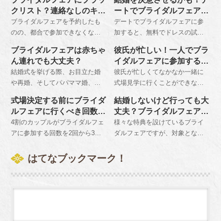
と疲れるだけで終わってしまう
羽織れる上着、秋冬なら軽めの
持参するようにしましょう。
クリスト？連絡なしのキャ
ートでブライダルフェアを
ことになりかねないので、事前
コートがあると重宝します。持
ンセルはNG！
楽しむポイント
ブライダルフェアを予約したも
デートでブライダルフェアに参
に心構えを持っておくことをお
ち物はカメラ、ペンとメモ帳、
のの、都合で参加できなくなっ
加すると、無料でドレスの試着
勧めします。
電卓は忘れずに、大きめのカバ
た時は速やかにキャンセルする
やコース料理の試食、模擬挙式
ンかトートバッグに入れて持参
ブライダルフェアは赤ちゃ
彼氏が忙しい！一人でブラ
旨を式場側に伝えます。無断で
などを体験することができ、結
しましょう。
ん連れでも大丈夫？
イダルフェアに参加する際
欠席してしまうとブラックリス
婚への意識が高まります。 参加
の注意点
結婚式を挙げる際、お目立た婚
彼氏が忙しくてなかなか一緒に
ト入りしてしまい、再予約を断
するときは事前予約をしておく
や再婚、そしてパパママ婚、フ
式場見学に行くことができない
られてしまうことがあるので注
ことをおすすめします。
ァミリー婚というのも今増えて
という人もたくさんいます。し
意が必要です。
式場決定する前にブライダ
結婚しないけど行っても大
います。その上で赤ちゃん連れ
かしブライダルフェアは決して
ルフェアに行くべき回数
丈夫？ブライダルフェアに
でもＯＫの専門的なブライダル
カップルで行かなければならな
は？
冷やかしは？
4割のカップルがブライダルフェ
様々な特典を設けているブライ
フェアなら安心です。
いものではありません。一人で
アに参加する回数を2回から3回
ダルフェアですが、対象となる
もしっかりと相談にのってくれ
と回答しています。最初に出か
のはまだ結婚式を挙げていない
るので安心です。
けるのは人気の高い会場にし
人なので、結婚しない人が行っ
はてなブックマーク！
て、本命会場には3か所目に出向
ても何の問題もありません。し
くのがおすすめです。
かしその際には守るべき注意点
があることも覚えておきましょ
う。