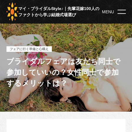
マイ・ブライダルStyle♪｜先輩花嫁100人の
MENU
ファクトから学ぶ結婚式場選び
フェアに行く準備と心構え
ブライダルフェアは友だち同士で
参加していいの？女性同士で参加
するメリットは？