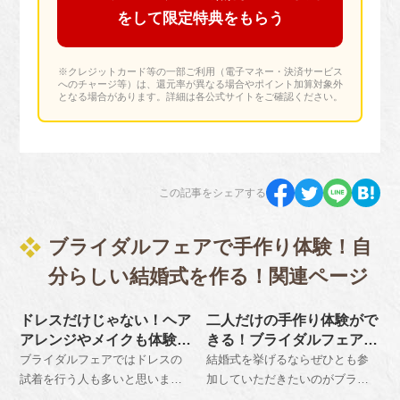
をして限定特典をもらう
※クレジットカード等の一部ご利用（電子マネー・決済サービス
へのチャージ等）は、還元率が異なる場合やポイント加算対象外
となる場合があります。詳細は各公式サイトをご確認ください。
この記事をシェアする
ブライダルフェアで手作り体験！自
分らしい結婚式を作る！関連ページ
ドレスだけじゃない！ヘア
二人だけの手作り体験がで
アレンジやメイクも体験で
きる！ブライダルフェアで
きるブライダルフェア参加
出来るワークショップ
ブライダルフェアではドレスの
結婚式を挙げるならぜひとも参
の注意点
試着を行う人も多いと思います
加していただきたいのがブライ
が、本番のイメージをしやすく
ダルフェアです。それぞれの会