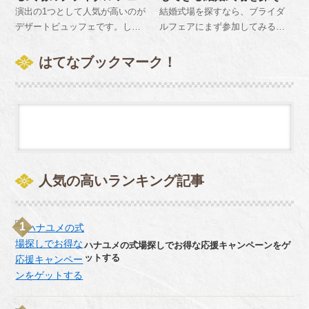
はそう多くはありません。結婚
参加をおすすめします。早めの
に行ってみよう！
う！
演出の1つとして人気が高いのが
結婚式場を探すなら、ブライダ
相談会という名目でイベントを
予約申し込みをお忘れなく。
デザートビュッフェです。しか
ルフェアにまず参加してみるこ
行っていることもあるので、一
しクオリティは式場によって異
とをおすすめします。当日の流
度体験してみることをおすすめ
なるので、どんなものができる
れもわかりますし、なによりも
はてなブックマーク！
します。
のかというのを確認するために
その会場での実際の雰囲気を体
もブライダルフェアは参考にな
験することでイメージも沸きま
ります。
す。二次会も行う方が多いの
で、その会場で行うことができ
る確認してみるのも大事です。
人気の高いランキング記事
ハナユメの式場探しでお得な応援キャンペーンをゲ
ットする