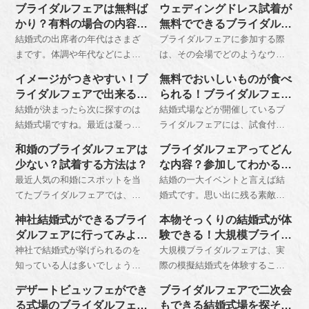
ブライダルフェアは無料ば
ウェディングドレス試着が
するためにも、ヘアアレンジや
場の雰囲気を模擬挙式や模擬披
かり？有料の場合の内容
無料でできるブライダルフ
メイクはしっかりと行いましょ
露宴で体感することができま
は？
ェア参加のメリットは？
結婚式の出席者の年代はさまざ
ブライダルフェアに参加する際
う。下着も人に見られても恥ず
す。さらにワークショップがで
まです。体調や年代などによ
は、その会場でどのようなウェ
かしくなく、派手すぎない色の
きる会もあります。
り、料理の内容を変えてもらえ
ディングドレスを取り扱ってい
下着を着用することが大切で
イメージがつきやすい！ブ
無料でおいしいものが食べ
るかを確認しておく必要があり
るのかを確認するために試着を
す。
ライダルフェアで出来る演
られる！ブライダルフェア
ます。実際にどんな料理が出さ
行うことが重要です。また同時
出体験
の試食！
結婚が決まったら次に探すのは
結婚式場などが開催しているブ
れてどんな味なのかを知り、出
に和装の試着も行うと、行いた
結婚式場ですね。最近は凝った
ライダルフェアには、試食付き
席者に満足してもらうために
い結婚式をよりイメージしやす
演出を用意している式場が増え
のものもあります。ワンプレー
も、たとえ有料でもブライダル
くなります。
和婚のブライダルフェアは
ブライダルフェアってどん
てきました。そこで利用したい
トに色々な料理がのっていて少
フェアでは試食を行いたいもの
少ない？試着する方法は？
な内容？参加してわかるこ
のがブライダルフェアです。結
量ずつ楽しめるものもあります
です。
とは？
最近人気の和婚にスポットを当
結婚の一大イベントと言えば結
婚式を控えたカップルのために
し、リーズナブルな価格でフル
てたブライダルフェアでは、さ
婚式です。思い出に残る素敵な
挙式や披露宴の演出体験を行っ
コースの料理が味わえる場合も
まざまな体験ができます。神前
結婚式場を見つけましょう。そ
ているので、結婚式のイメージ
あります。
神社結婚式ができるブライ
本物そっくりの結婚式が体
式の模擬結婚式や披露宴の演出
のときに参考にしたいのが模擬
がより具体的になります。どん
ダルフェアに行ってみよ
験できる！大規模ブライダ
体験、料理の試食、和装の試着
挙式や披露宴を見ることができ
な体験ができるのか見ていきま
う！
ルフェアとは？
神社で結婚式が挙げられるのを
大規模ブライダルフェアは、実
などがあったり、プランナーに
るブライダルフェア。いろいろ
しょう。
知っている人は多いでしょう。
際の模擬結婚式を体験すること
相談もできます。
な形で行われているので事前に
しかし、ブライダルフェアまで
により、自分たちの披露宴のイ
内容をチェックして参加してみ
デザートビュッフェができ
ブライダルフェアで二次会
やっていることを知っている人
メージがしやすいため積極的な
ましょう。
る式場のブライダルフェア
もできる結婚式場を探そ